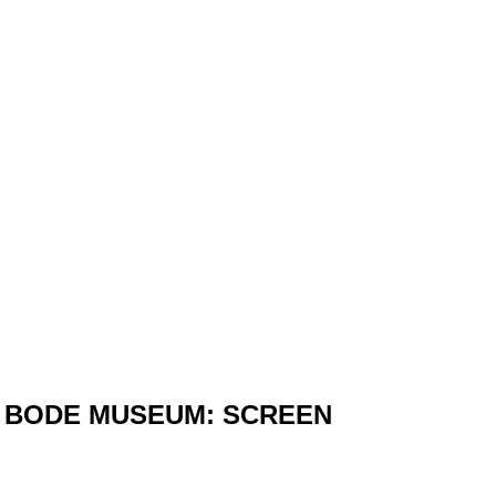
BODE MUSEUM: SCREEN
Bode Museum (Stiftung Preußischer Kulturbesitz)
Visual profile, printed matters, ads, social media